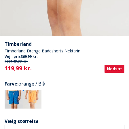
Timberland
Timberland Drenge Badeshorts Nektarin
Vejl. pris
369,99 kr.
Før
149,99 kr.
Current
119,99 kr.
Nedsat
Farve
:
orange / Blå
Vælg størrelse