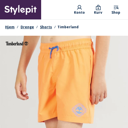
Skip
Primary departments
to
0
Konto
Kurv
Shop
main
content
navigationssti
Hjem
Drenge
Shorts
Timberland