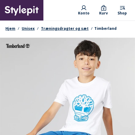
Skip
Primary departments
to
0
Konto
Kurv
Shop
main
content
navigationssti
Hjem
Unisex
Træningsdragter og sæt
Timberland