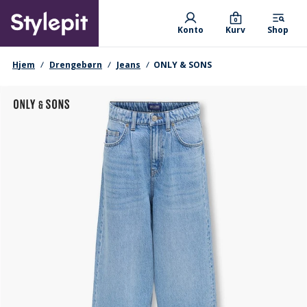
Skip
Primary departments
to
0
Konto
Kurv
Shop
main
content
navigationssti
Hjem
Drengebørn
Jeans
ONLY & SONS