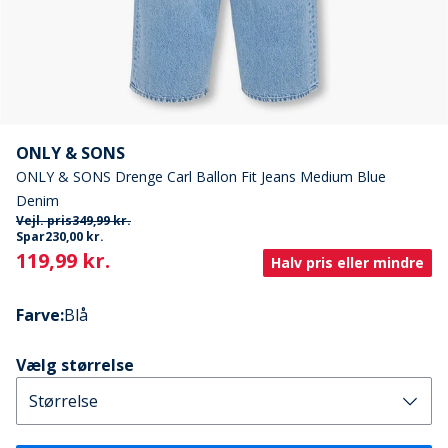
ONLY & SONS
ONLY & SONS Drenge Carl Ballon Fit Jeans Medium Blue
Denim
Vejl. pris
349,99 kr.
Spar
230,00 kr.
Current
119,99 kr.
Halv pris eller mindre
Farve
:
Blå
Vælg størrelse