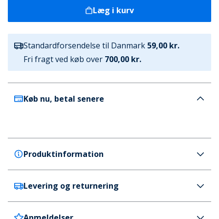
Læg i kurv
Standardforsendelse til Danmark
59,00 kr.
Fri fragt ved køb over
700,00 kr.
Køb nu, betal senere
Produktinformation
Levering og returnering
ONLY & SONS
ONLY & SONS Drenge Carl Ballon Fit Jeans Medium
Blue Denim
Anmeldelser