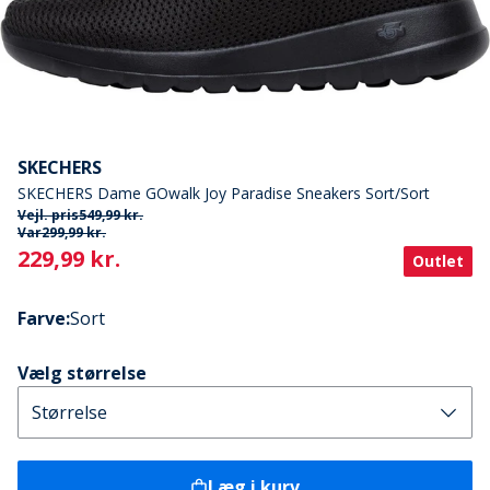
SKECHERS
SKECHERS Dame GOwalk Joy Paradise Sneakers Sort/Sort
Vejl. pris
549,99 kr.
Var
299,99 kr.
Current
229,99 kr.
Outlet
Farve
:
Sort
Vælg størrelse
Læg i kurv