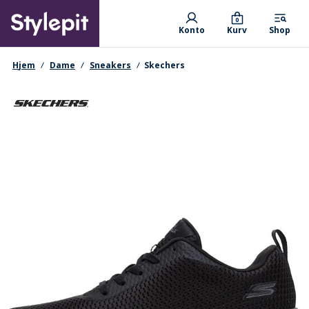
Skip
Primary departments
to
0
Konto
Kurv
Shop
main
content
navigationssti
Hjem
Dame
Sneakers
Skechers