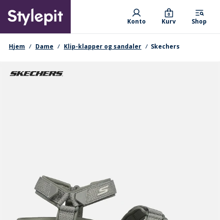
Skip
Primary departments
to
0
Konto
Kurv
Shop
main
content
navigationssti
Hjem
Dame
Klip-klapper og sandaler
Skechers