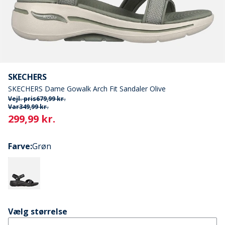
SKECHERS
SKECHERS Dame Gowalk Arch Fit Sandaler Olive
Vejl. pris
679,99 kr.
Var
349,99 kr.
Current
299,99 kr.
Farve
:
Grøn
Vælg størrelse