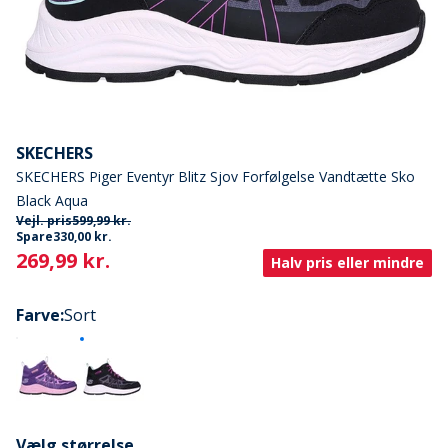
SKECHERS
SKECHERS Piger Eventyr Blitz Sjov Forfølgelse Vandtætte Sko
Black Aqua
Vejl. pris
599,99 kr.
Spare
330,00 kr.
Current
269,99 kr.
Halv pris eller mindre
Farve
:
Sort
Vælg størrelse