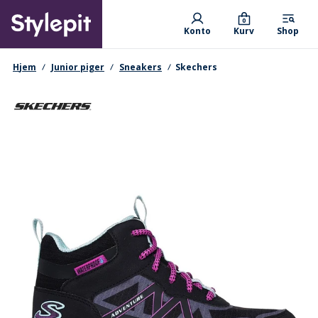
Skip
Primary departments
to
0
Konto
Kurv
Shop
main
content
navigationssti
Hjem
Junior piger
Sneakers
Skechers