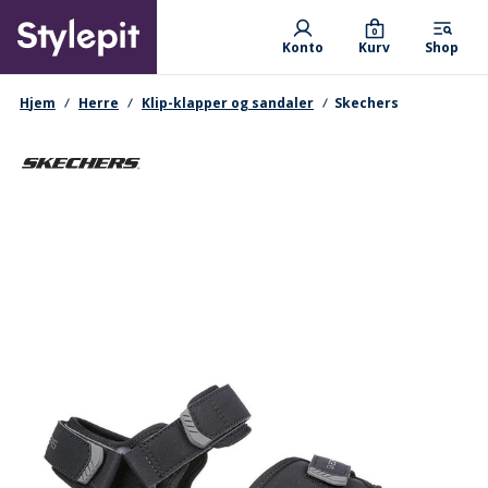
Skip
Primary departments
to
0
Konto
Kurv
Shop
main
content
navigationssti
Hjem
Herre
Klip-klapper og sandaler
Skechers