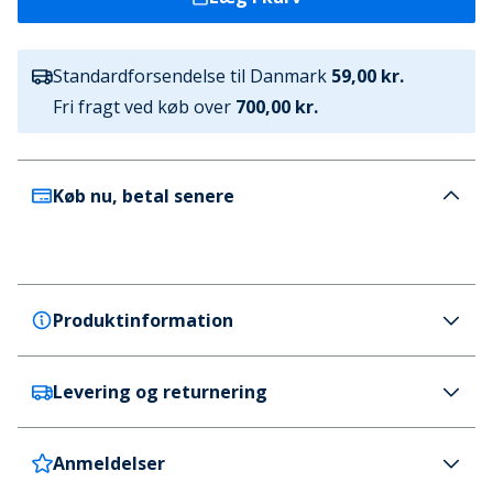
Standardforsendelse til Danmark
59,00 kr.
Fri fragt ved køb over
700,00 kr.
Køb nu, betal senere
Produktinformation
Levering og returnering
SKECHERS
SKECHERS Herre Go Consistent Tributary Sandaler
Sort
Anmeldelser
Danmark
59 kr. (700 kr.+ GRATIS)
Farve