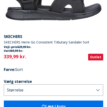
SKECHERS
SKECHERS Herre Go Consistent Tributary Sandaler Sort
Vejl. pris
629,99 kr.
Var
369,99 kr.
Current
339,99 kr.
Outlet
Farve
:
Sort
Vælg størrelse
Læg i kurv