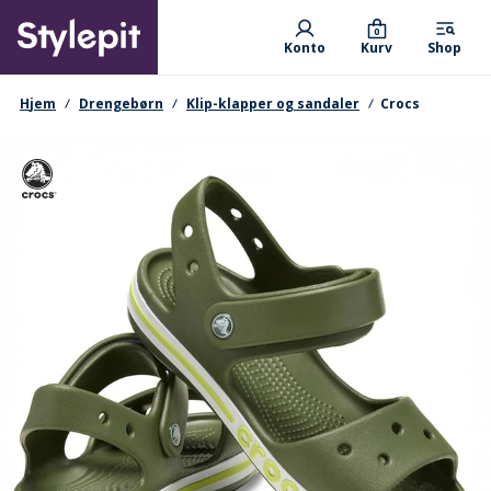
Skip
Primary departments
to
0
Konto
Kurv
Shop
main
content
navigationssti
Hjem
Drengebørn
Klip-klapper og sandaler
Crocs