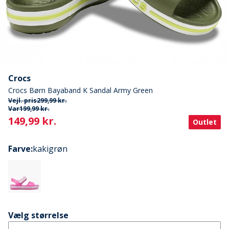
Crocs
Crocs Børn Bayaband K Sandal Army Green
Vejl. pris
299,99 kr.
Var
199,99 kr.
Current
149,99 kr.
Outlet
Farve
:
kakigrøn
Vælg størrelse