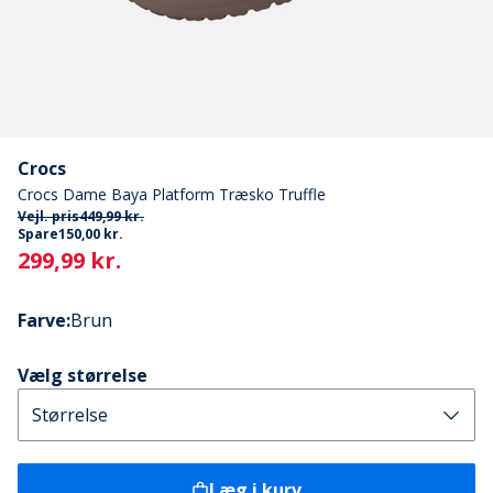
Crocs
Crocs Dame Baya Platform Træsko Truffle
Vejl. pris
449,99 kr.
Spare
150,00 kr.
Current
299,99 kr.
Farve
:
Brun
Vælg størrelse
Læg i kurv