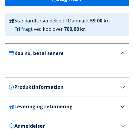
Standardforsendelse til Danmark
59,00 kr.
Fri fragt ved køb over
700,00 kr.
Køb nu, betal senere
Produktinformation
Levering og returnering
Crocs
Crocs Dame Baya Platform Træsko Truffle
Farve
Anmeldelser
Danmark
59 kr. (700 kr.+ GRATIS)
Brun