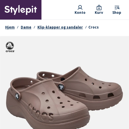
Skip
Primary departments
to
0
Konto
Kurv
Shop
main
content
navigationssti
Hjem
Dame
Klip-klapper og sandaler
Crocs