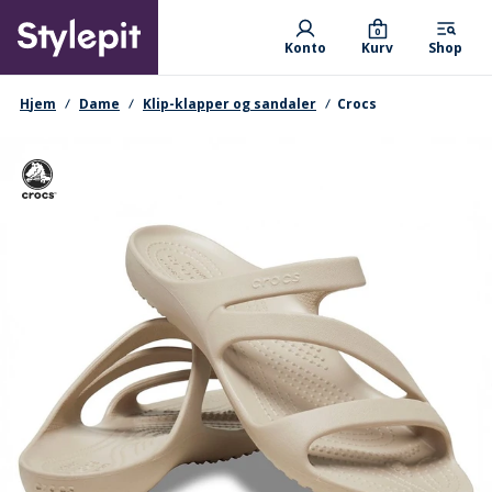
Skip
Primary departments
to
0
Konto
Kurv
Shop
main
content
navigationssti
Hjem
Dame
Klip-klapper og sandaler
Crocs