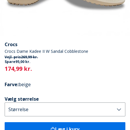
Crocs
Crocs Dame Kadee II W Sandal Cobblestone
Vejl. pris
269,99 kr.
Spare
95,00 kr.
Current
174,99 kr.
Farve
:
beige
Vælg størrelse
Læg i kurv