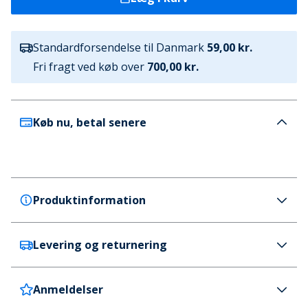
Standardforsendelse til Danmark
59,00 kr.
Fri fragt ved køb over
700,00 kr.
Køb nu, betal senere
Produktinformation
Levering og returnering
Crocs
Crocs Dame Kadee II W Sandal Cobblestone
Farve
Anmeldelser
Danmark
59 kr. (700 kr.+ GRATIS)
beige