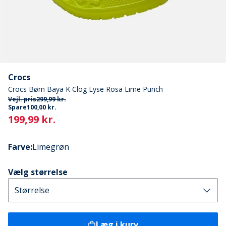
Crocs
Crocs Børn Baya K Clog Lyse Rosa Lime Punch
Vejl. pris
299,99 kr.
Spare
100,00 kr.
Current
199,99 kr.
Farve
:
Limegrøn
Vælg størrelse
Læg i kurv