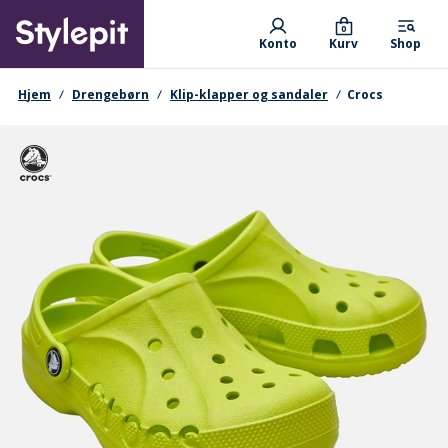
Skip
Primary departments
to
0
Konto
Kurv
Shop
main
content
navigationssti
Hjem
Drengebørn
Klip-klapper og sandaler
Crocs