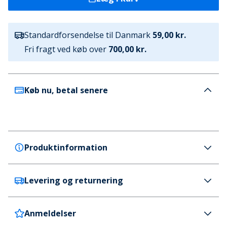
Standardforsendelse til Danmark
59,00 kr.
Fri fragt ved køb over
700,00 kr.
Køb nu, betal senere
Produktinformation
Levering og returnering
Crocs
Crocs Børn Baya K Clog Lyse Rosa Lime Punch
Farve
Anmeldelser
Danmark
59 kr. (700 kr.+ GRATIS)
Limegrøn