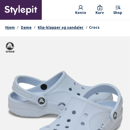
Skip
Primary departments
to
0
Konto
Kurv
Shop
main
content
navigationssti
Hjem
Dame
Klip-klapper og sandaler
Crocs