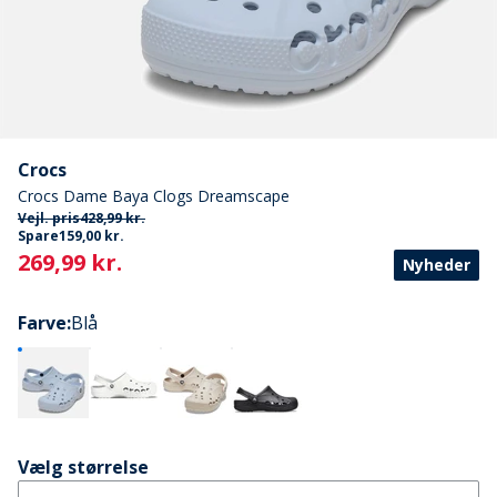
Crocs
Crocs Dame Baya Clogs Dreamscape
Vejl. pris
428,99 kr.
Spare
159,00 kr.
Current
269,99 kr.
Nyheder
Farve
:
Blå
Vælg størrelse