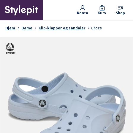
Skip
Primary departments
to
0
Konto
Kurv
Shop
main
content
navigationssti
Hjem
Dame
Klip-klapper og sandaler
Crocs