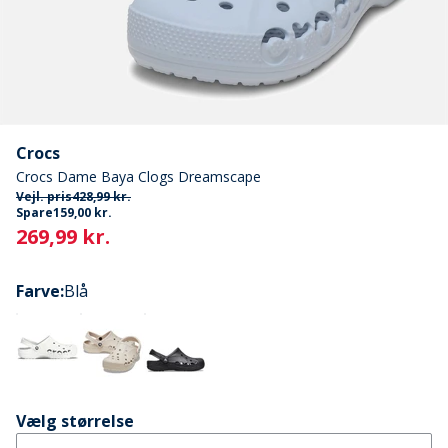
Crocs
Crocs Dame Baya Clogs Dreamscape
Vejl. pris
428,99 kr.
Spare
159,00 kr.
Current
269,99 kr.
Farve
:
Blå
Vælg størrelse