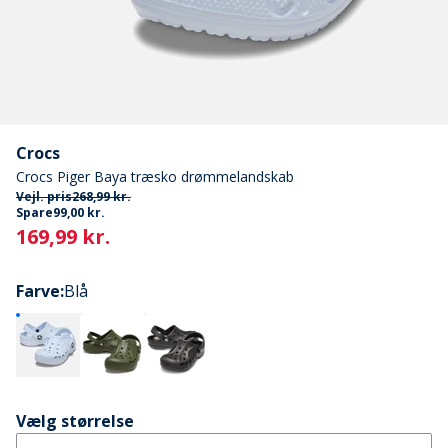
Crocs
Crocs Piger Baya træsko drømmelandskab
Vejl. pris
268,99 kr.
Spare
99,00 kr.
Current
169,99 kr.
Farve
:
Blå
Vælg størrelse