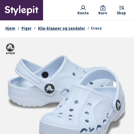
Skip
Primary departments
to
0
Konto
Kurv
Shop
main
content
navigationssti
Hjem
Piger
Klip-klapper og sandaler
Crocs