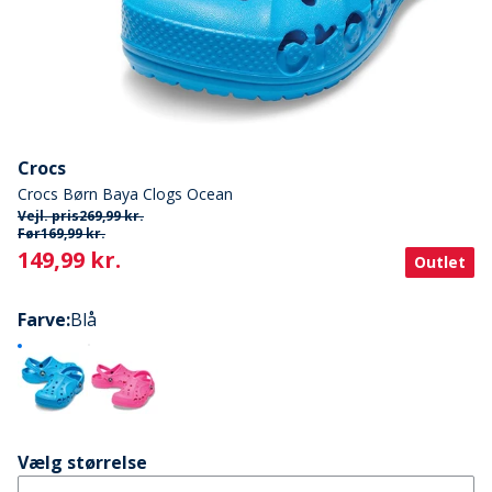
Crocs
Crocs Børn Baya Clogs Ocean
Vejl. pris
269,99 kr.
Før
169,99 kr.
Current
149,99 kr.
Outlet
Farve
:
Blå
Vælg størrelse