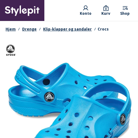
Skip
Primary departments
to
0
Konto
Kurv
Shop
main
content
navigationssti
Hjem
Drenge
Klip-klapper og sandaler
Crocs