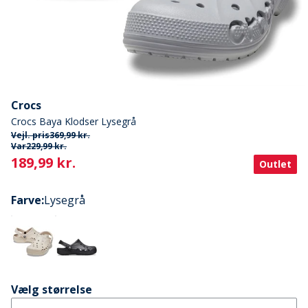
Crocs
Crocs Baya Klodser Lysegrå
Vejl. pris
369,99 kr.
Var
229,99 kr.
Current
189,99 kr.
Outlet
Farve
:
Lysegrå
Vælg størrelse