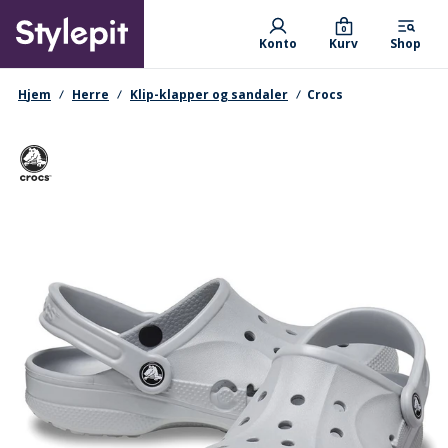
Skip
Primary departments
to
0
Konto
Kurv
Shop
main
content
navigationssti
Hjem
Herre
Klip-klapper og sandaler
Crocs