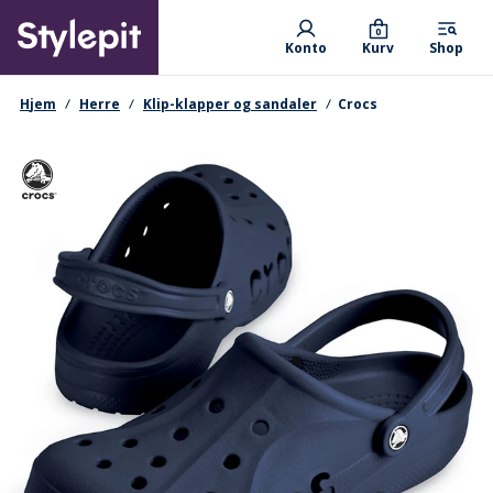
Skip
Primary departments
to
0
Konto
Kurv
Shop
main
content
navigationssti
Hjem
Herre
Klip-klapper og sandaler
Crocs