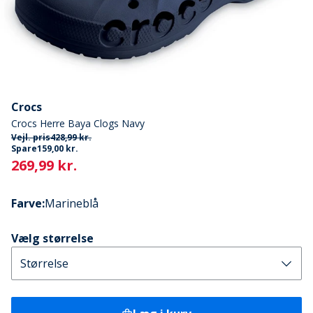
Crocs
Crocs Herre Baya Clogs Navy
Vejl. pris
428,99 kr.
Spare
159,00 kr.
Current
269,99 kr.
Farve
:
Marineblå
Vælg størrelse