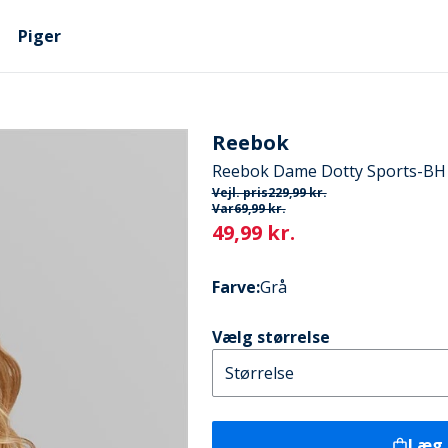
Piger
Reebok
Reebok Dame Dotty Sports-BH
Vejl. pris
229,99 kr.
Var
69,99 kr.
Current
49,99 kr.
Farve
:
Grå
Vælg størrelse
Læg 