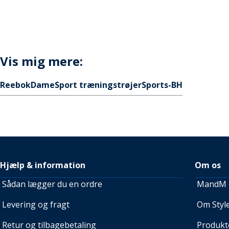
Vis mig mere:
Reebok
Dame
Sport træningstrøjer
Sports-BH
Hjælp & information
Om os
Sådan lægger du en ordre
MandM e
Levering og fragt
Om Style
Retur og tilbagebetaling
Produkt