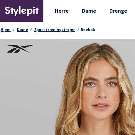
Skip
Primary departments
to
Herre
Dame
Drenge
main
content
navigationssti
Hjem
Dame
Sport træningstrøjer
Reebok