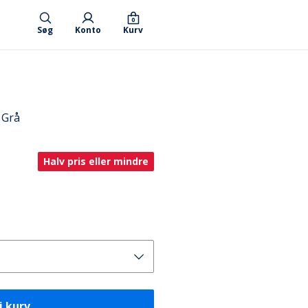
0
Søg
Konto
Kurv
 Grå
Halv pris eller mindre
i kurv