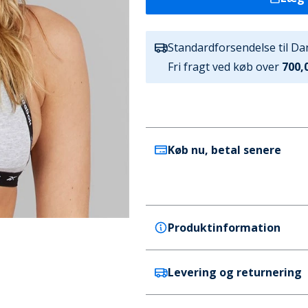
Standardforsendelse til D
Fri fragt ved køb over
700,0
Køb nu, betal senere
Produktinformation
Levering og returnering
Reebok
Reebok Dame Dotty Sports-
Farve