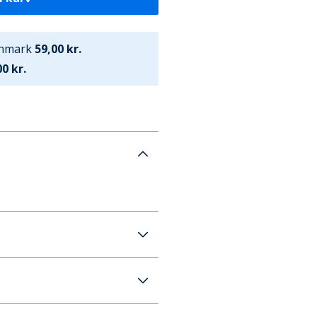
anmark
59,00 kr.
0 kr.
roof Hiking Vandrestøvler