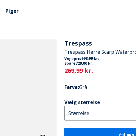
Piger
Trespass
Trespass Herre Scarp Waterpro
Vejl. pris
998,99 kr.
Spare
729,00 kr.
Current
269,99 kr.
Farve
:
Grå
Vælg størrelse
Læg 