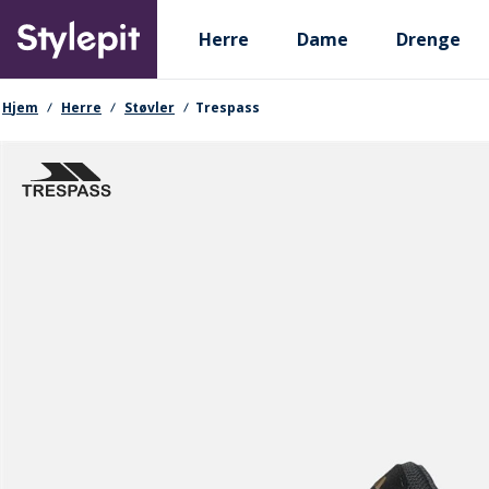
Skip
Primary departments
to
Herre
Dame
Drenge
main
content
navigationssti
Hjem
Herre
Støvler
Trespass