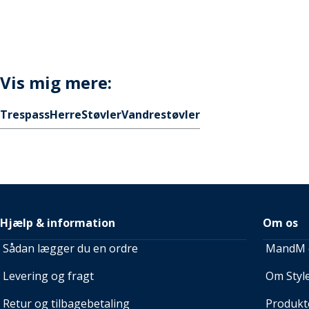
Vis mig mere:
Trespass
Herre
Støvler
Vandrestøvler
Hjælp & information
Om os
Sådan lægger du en ordre
MandM e
Levering og fragt
Om Style
Retur og tilbagebetaling
Produkt