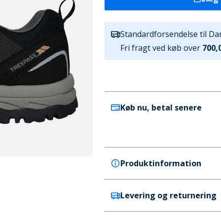
Standardforsendelse til D
Fri fragt ved køb over
700,0
Køb nu, betal senere
Produktinformation
Levering og returnering
Trespass
Trespass Herre Scarp Waterp
Grå