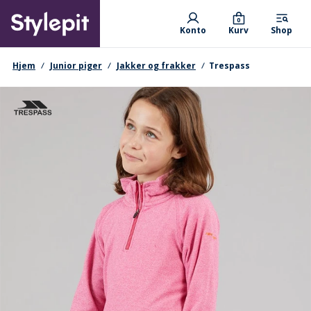
Skip
Primary departments
to
0
Konto
Kurv
Shop
main
content
navigationssti
Hjem
Junior piger
Jakker og frakker
Trespass