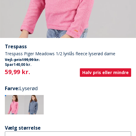
Trespass
Trespass Piger Meadows 1/2 lynlås fleece lyserød dame
Vejl. pris
199,99 kr.
Spar
140,00 kr.
Current
59,99 kr.
Halv pris eller mindre
Farve
:
Lyserød
Vælg størrelse