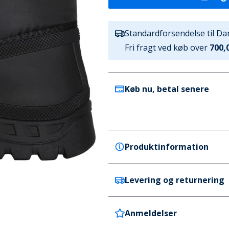
Standardforsendelse til D
Fri fragt ved køb over
700,0
Køb nu, betal senere
Produktinformation
Levering og returnering
Trespass
Trespass Dame Udendørs So
Farve
Anmeldelser
Danmark
Sort
Levering tager 4-5 hverdage