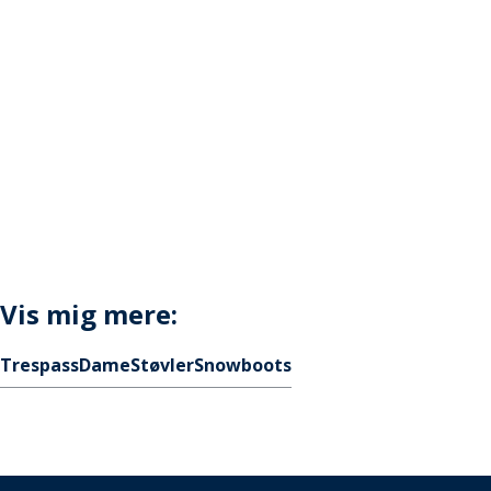
Vis mig mere:
Trespass
Dame
Støvler
Snowboots