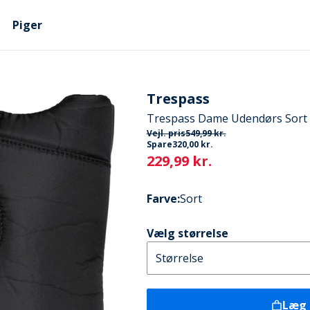
Piger
Trespass
Trespass Dame Udendørs Sort
Vejl. pris
549,99 kr.
Spare
320,00 kr.
Current
229,99 kr.
Farve
:
Sort
Vælg størrelse
Læg 