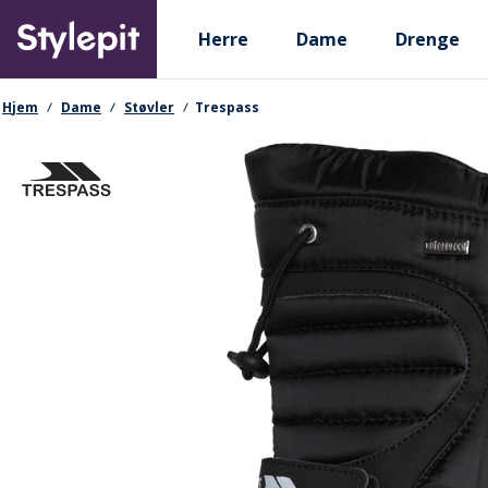
Skip
Primary departments
to
Herre
Dame
Drenge
main
content
navigationssti
Hjem
Dame
Støvler
Trespass