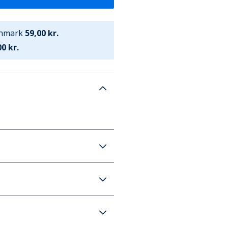
anmark
59,00 kr.
0 kr.
rt
59 kr. (700 kr.+ GRATIS)