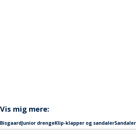
Vis mig mere:
Bisgaard
Junior drenge
Klip-klapper og sandaler
Sandaler