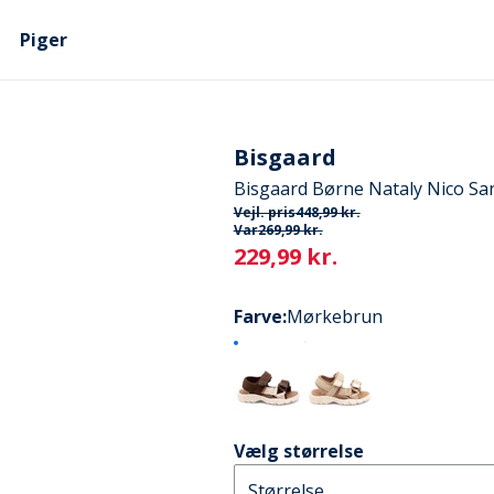
Piger
Bisgaard
Bisgaard Børne Nataly Nico Sa
Vejl. pris
448,99 kr.
Var
269,99 kr.
Current
229,99 kr.
Farve
:
Mørkebrun
Vælg størrelse