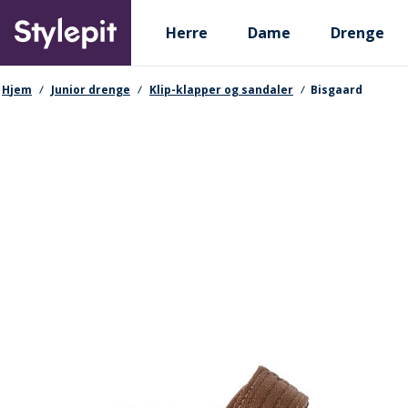
Skip
Primary departments
to
Herre
Dame
Drenge
main
content
navigationssti
Hjem
Junior drenge
Klip-klapper og sandaler
Bisgaard