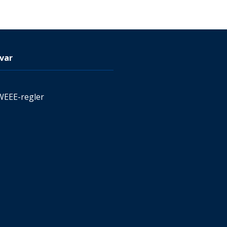
var
WEEE-regler