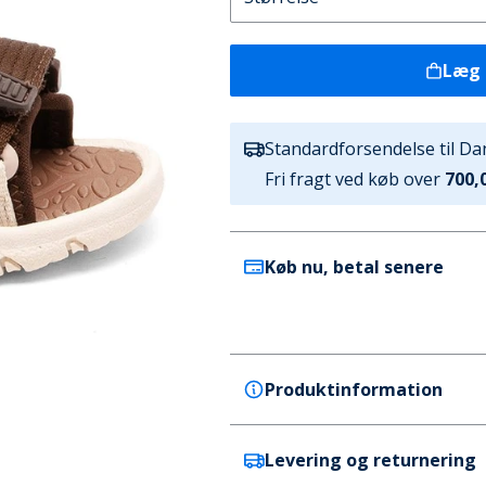
Læg 
Standardforsendelse til D
Fri fragt ved køb over
700,0
Køb nu, betal senere
Produktinformation
Levering og returnering
Bisgaard