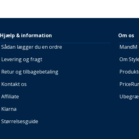
Hjælp & information
Om os
Sådan lægger du en ordre
MandM e
Levering og fragt
Om Style
Retur og tilbagebetaling
Produkt
Kontakt os
PriceRu
Affiliate
Ubegræn
Klarna
Størrelsesguide