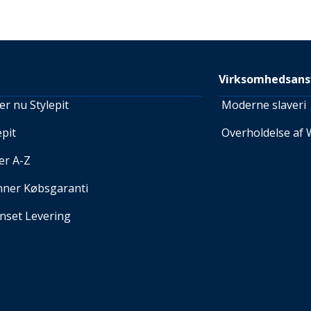
Virksomhedsans
r nu Stylepit
Moderne slaveri
pit
Overholdelse af 
er A-Z
nner Købsgaranti
set Levering