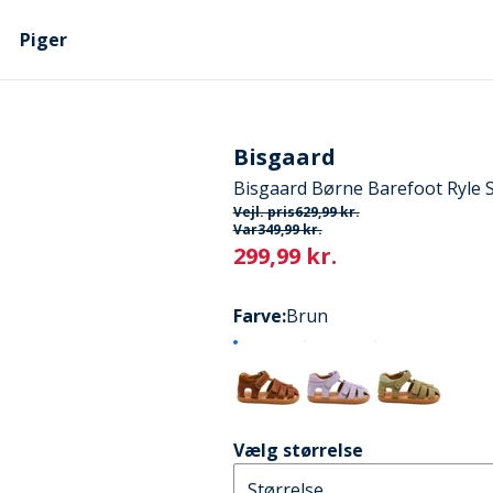
Piger
Bisgaard
Bisgaard Børne Barefoot Ryle 
Vejl. pris
629,99 kr.
Var
349,99 kr.
Current
299,99 kr.
Farve
:
Brun
Vælg størrelse