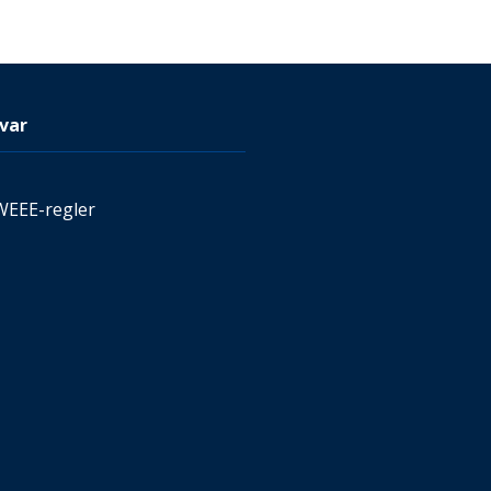
var
WEEE-regler