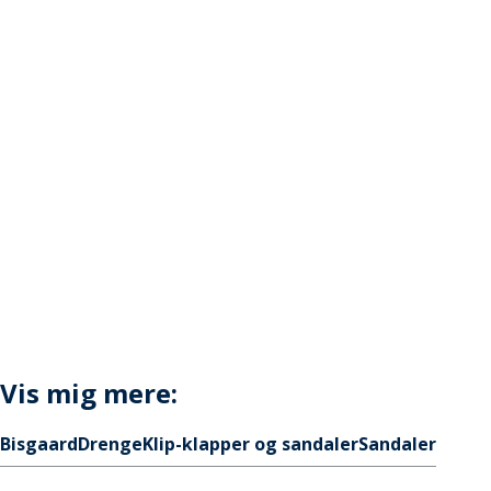
Vis mig mere:
Bisgaard
Drenge
Klip-klapper og sandaler
Sandaler