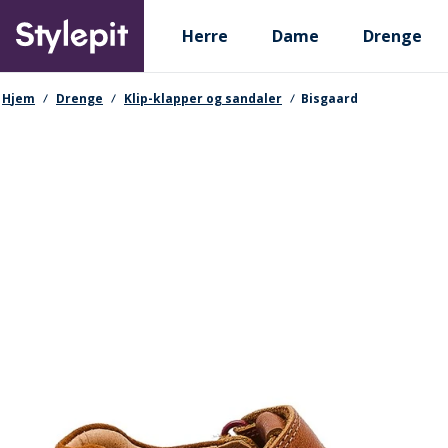
Skip
Primary departments
to
Herre
Dame
Drenge
main
content
navigationssti
Hjem
Drenge
Klip-klapper og sandaler
Bisgaard