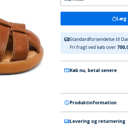
Læg 
Standardforsendelse til D
Fri fragt ved køb over
700,0
Køb nu, betal senere
Produktinformation
Levering og returnering
Bisgaard