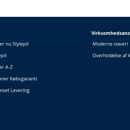
Virksomhedsans
r nu Stylepit
Moderne slaveri
pit
Overholdelse af 
er A-Z
nner Købsgaranti
set Levering