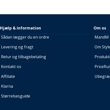
Hjælp & information
Om os
Sådan lægger du en ordre
MandM e
Levering og fragt
Om Style
Retur og tilbagebetaling
Produkt
Kontakt os
PriceRu
Affiliate
Ubegræn
Klarna
Størrelsesguide