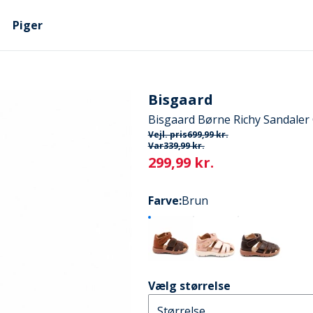
Piger
Bisgaard
Bisgaard Børne Richy Sandaler
Vejl. pris
699,99 kr.
Var
339,99 kr.
Current
299,99 kr.
Farve
:
Brun
Vælg størrelse