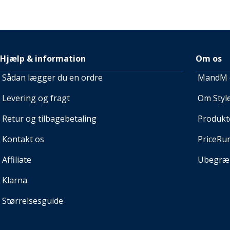
Hjælp & information
Om os
Sådan lægger du en ordre
MandM e
Levering og fragt
Om Style
Retur og tilbagebetaling
Produkt
Kontakt os
PriceRu
Affiliate
Ubegræn
Klarna
Størrelsesguide