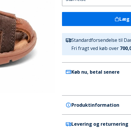
Læg 
Standardforsendelse til D
Fri fragt ved køb over
700,0
Køb nu, betal senere
Produktinformation
Levering og returnering
Bisgaard