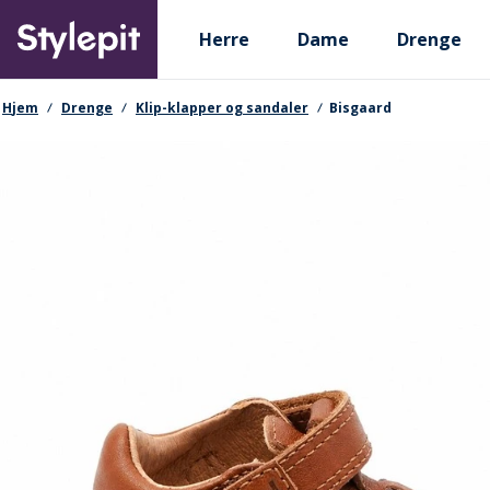
Skip
Primary departments
to
Herre
Dame
Drenge
main
content
navigationssti
Hjem
Drenge
Klip-klapper og sandaler
Bisgaard