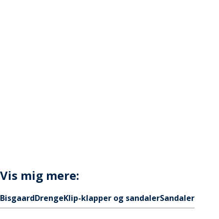
Vis mig mere:
Bisgaard
Drenge
Klip-klapper og sandaler
Sandaler