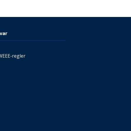
var
WEEE-regler