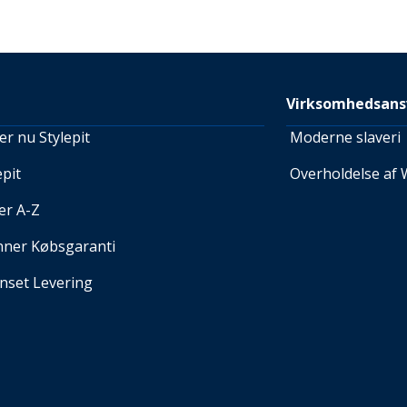
Virksomhedsans
r nu Stylepit
Moderne slaveri
pit
Overholdelse af 
er A-Z
nner Købsgaranti
set Levering