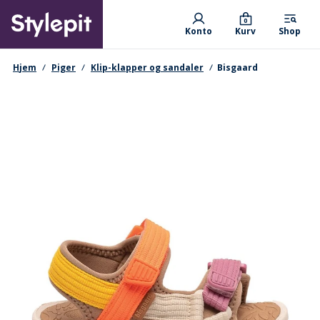
Skip
Primary departments
to
0
Konto
Kurv
Shop
main
content
navigationssti
Hjem
Piger
Klip-klapper og sandaler
Bisgaard