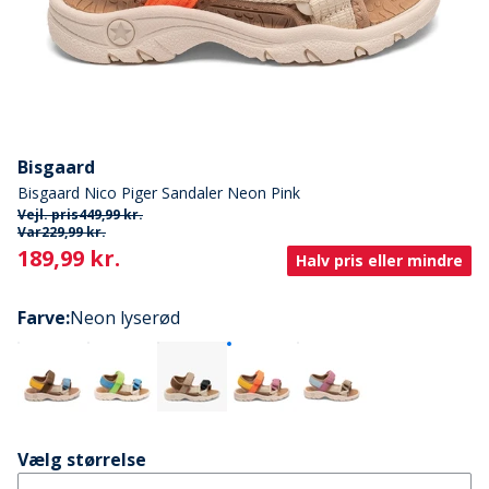
Bisgaard
Bisgaard Nico Piger Sandaler Neon Pink
Vejl. pris
449,99 kr.
Var
229,99 kr.
Current
189,99 kr.
Halv pris eller mindre
Farve
:
Neon lyserød
Vælg størrelse