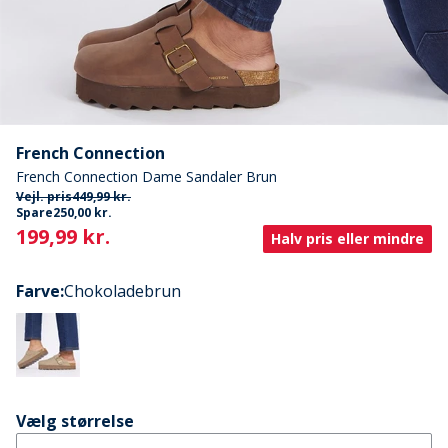
French Connection
French Connection Dame Sandaler Brun
Vejl. pris
449,99 kr.
Spare
250,00 kr.
Current
199,99 kr.
Halv pris eller mindre
Farve
:
Chokoladebrun
Vælg størrelse