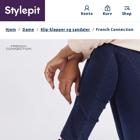
Skip
Primary departments
to
0
Konto
Kurv
Shop
main
content
navigationssti
Hjem
Dame
Klip-klapper og sandaler
French Connection