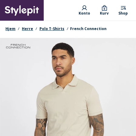
Skip
Primary departments
to
0
Konto
Kurv
Shop
main
content
navigationssti
Hjem
Herre
Polo T-Shirts
French Connection