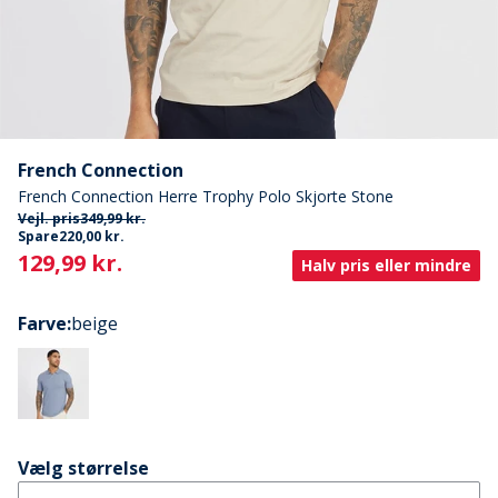
French Connection
French Connection Herre Trophy Polo Skjorte Stone
Vejl. pris
349,99 kr.
Spare
220,00 kr.
Current
129,99 kr.
Halv pris eller mindre
Farve
:
beige
Vælg størrelse