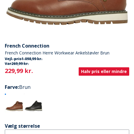
French Connection
French Connection Herre Workwear Ankelstøvler Brun
Vejl. pris
1.098,99 kr.
Var
269,99 kr.
Current
229,99 kr.
Halv pris eller mindre
Farve
:
Brun
Vælg størrelse