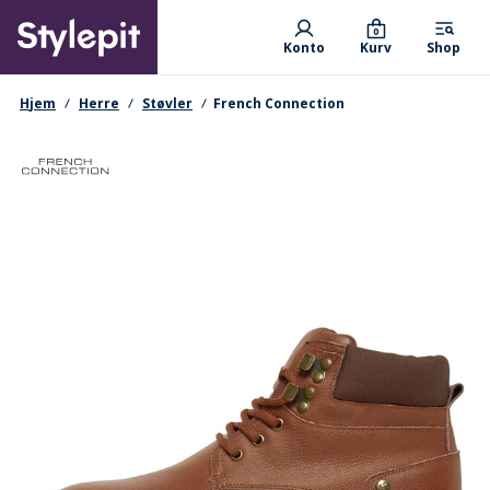
Skip
Primary departments
to
0
Konto
Kurv
Shop
main
content
navigationssti
Hjem
Herre
Støvler
French Connection