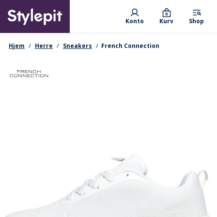
Skip
Primary departments
to
0
Konto
Kurv
Shop
main
content
navigationssti
Hjem
Herre
Sneakers
French Connection