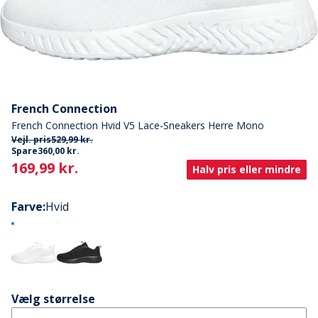
French Connection
French Connection Hvid V5 Lace-Sneakers Herre Mono
Vejl. pris
529,99 kr.
Spare
360,00 kr.
Current
169,99 kr.
Halv pris eller mindre
Farve
:
Hvid
Vælg størrelse