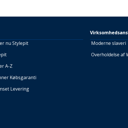
Virksomhedsans
r nu Stylepit
Moderne slaveri
pit
Overholdelse af 
er A-Z
nner Købsgaranti
set Levering