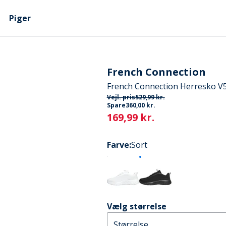
Piger
French Connection
French Connection Herresko V
Vejl. pris
529,99 kr.
Spare
360,00 kr.
Current
169,99 kr.
Farve
:
Sort
Vælg størrelse