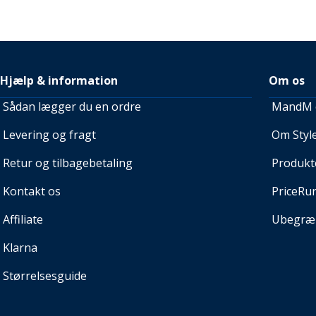
Hjælp & information
Om os
Sådan lægger du en ordre
MandM e
Levering og fragt
Om Style
Retur og tilbagebetaling
Produkt
Kontakt os
PriceRu
Affiliate
Ubegræn
Klarna
Størrelsesguide