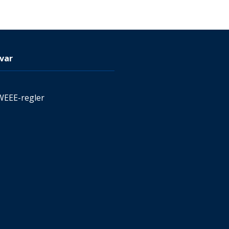
var
WEEE-regler