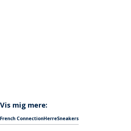
Vis mig mere:
French Connection
Herre
Sneakers