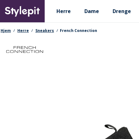
Skip
Primary departments
to
Herre
Dame
Drenge
main
content
navigationssti
Hjem
Herre
Sneakers
French Connection