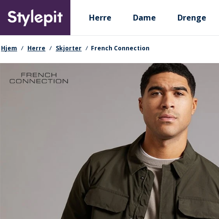
Skip
Primary departments
to
Herre
Dame
Drenge
main
content
navigationssti
Hjem
Herre
Skjorter
French Connection