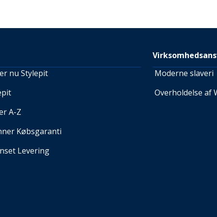
Virksomhedsans
r nu Stylepit
Moderne slaveri
pit
Overholdelse af 
er A-Z
nner Købsgaranti
set Levering