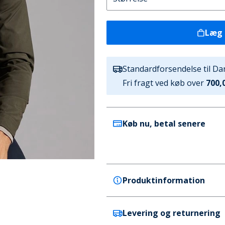
Læg 
Standardforsendelse til D
Fri fragt ved køb over
700,0
Køb nu, betal senere
Produktinformation
Levering og returnering
French Connection