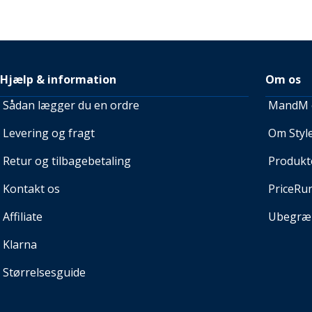
Hjælp & information
Om os
Sådan lægger du en ordre
MandM e
Levering og fragt
Om Style
Retur og tilbagebetaling
Produkt
Kontakt os
PriceRu
Affiliate
Ubegræn
Klarna
Størrelsesguide