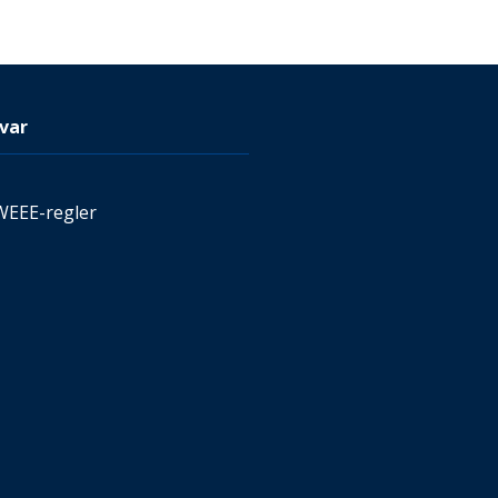
var
WEEE-regler