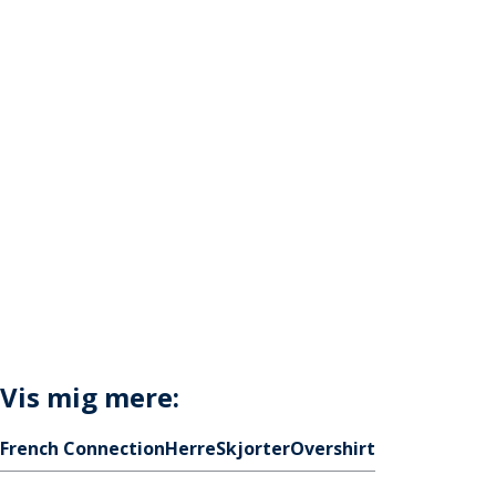
Vis mig mere:
French Connection
Herre
Skjorter
Overshirt