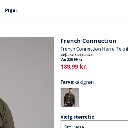
Piger
French Connection
French Connection Herre Tekni
Vejl. pris
599,99 kr.
Var
229,99 kr.
Current
189,99 kr.
Farve
:
kakigrøn
Vælg størrelse