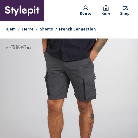
Skip
Primary departments
to
0
Konto
Kurv
Shop
main
content
navigationssti
Hjem
Herre
Shorts
French Connection