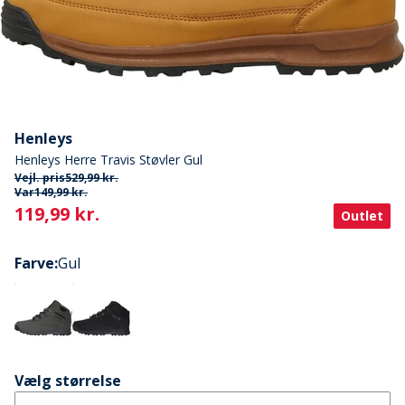
Henleys
Henleys Herre Travis Støvler Gul
Vejl. pris
529,99 kr.
Var
149,99 kr.
Current
119,99 kr.
Outlet
Farve
:
Gul
Vælg størrelse