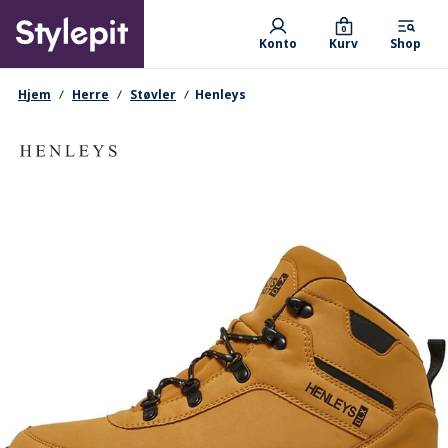
Skip
Primary departments
to
0
Konto
Kurv
Shop
main
content
navigationssti
Hjem
Herre
Støvler
Henleys