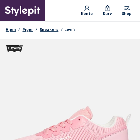
Skip
Primary departments
to
0
Konto
Kurv
Shop
main
content
navigationssti
Hjem
Piger
Sneakers
Levi's