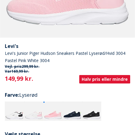
Levi's
Levi's Junior Piger Hudson Sneakers Pastel Lyserød/Hvid 3004
Pastel Pink White 3004
Vejl. pris
299,99 kr.
Var
169,99 kr.
Current
149,99 kr.
Halv pris eller mindre
Farve
:
Lyserød
Vælg størrelse