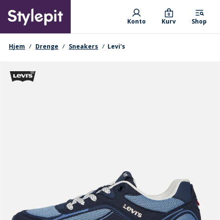
Skip
Primary departments
to
0
Konto
Kurv
Shop
main
content
navigationssti
Hjem
Drenge
Sneakers
Levi's