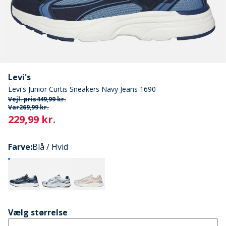
Levi's
Levi's Junior Curtis Sneakers Navy Jeans 1690
Vejl. pris
449,99 kr.
Var
269,99 kr.
Current
229,99 kr.
Farve
:
Blå / Hvid
Vælg størrelse