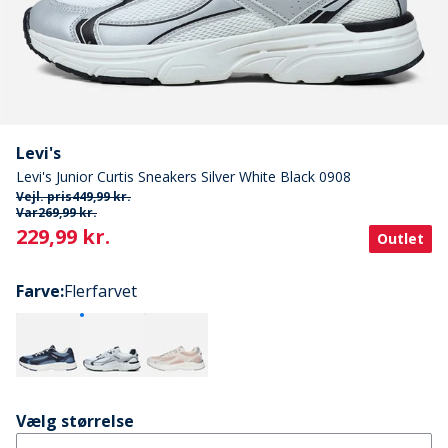
Levi's
Levi's Junior Curtis Sneakers Silver White Black 0908
Vejl. pris
449,99 kr.
Var
269,99 kr.
Current
229,99 kr.
Outlet
Farve
:
Flerfarvet
Vælg størrelse