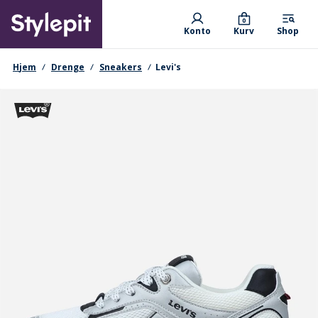
Skip
Primary departments
to
0
Konto
Kurv
Shop
main
content
navigationssti
Hjem
Drenge
Sneakers
Levi's