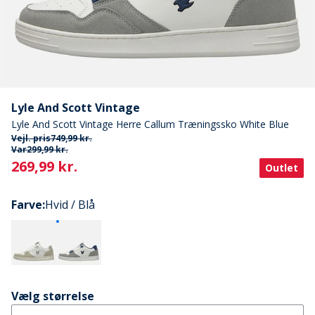
Lyle And Scott Vintage
Lyle And Scott Vintage Herre Callum Træningssko White Blue
Vejl. pris
749,99 kr.
Var
299,99 kr.
Current
269,99 kr.
Outlet
Farve
:
Hvid / Blå
Vælg størrelse