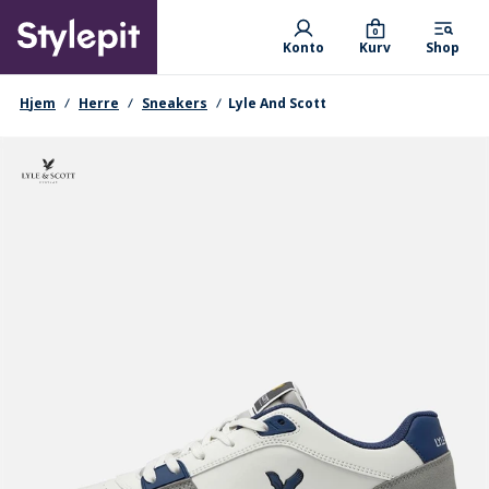
Skip
Primary departments
to
0
Konto
Kurv
Shop
main
content
navigationssti
Hjem
Herre
Sneakers
Lyle And Scott