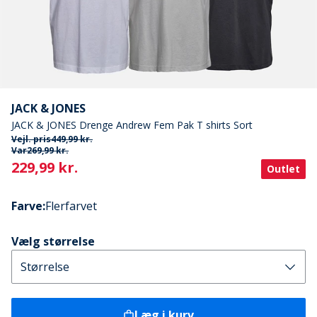
JACK & JONES
JACK & JONES Drenge Andrew Fem Pak T shirts Sort
Vejl. pris
449,99 kr.
Var
269,99 kr.
Current
229,99 kr.
Outlet
Farve
:
Flerfarvet
Vælg størrelse
Læg i kurv