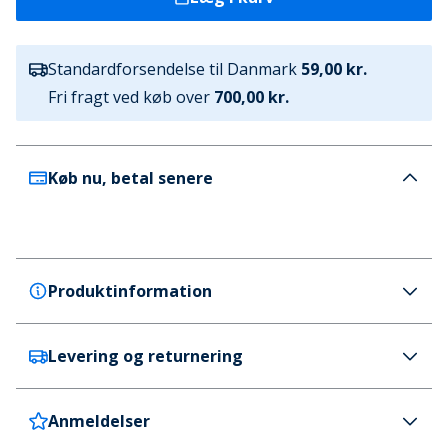
Standardforsendelse til Danmark
59,00 kr.
Fri fragt ved køb over
700,00 kr.
Køb nu, betal senere
Produktinformation
Levering og returnering
JACK & JONES
JACK & JONES Drenge Andrew Fem Pak T shirts
Sort
Anmeldelser
Danmark
59 kr. (700 kr.+ GRATIS)
Farve