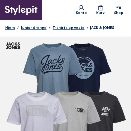
Skip
Primary departments
to
0
Konto
Kurv
Shop
main
content
navigationssti
Hjem
Junior drenge
T-shirts og veste
JACK & JONES