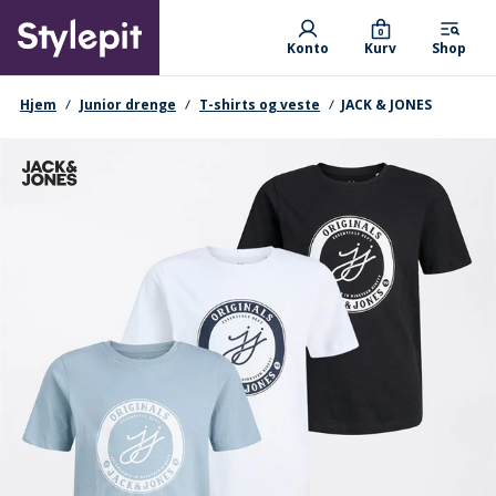
Skip
Primary departments
to
0
Konto
Kurv
Shop
main
content
navigationssti
Hjem
Junior drenge
T-shirts og veste
JACK & JONES