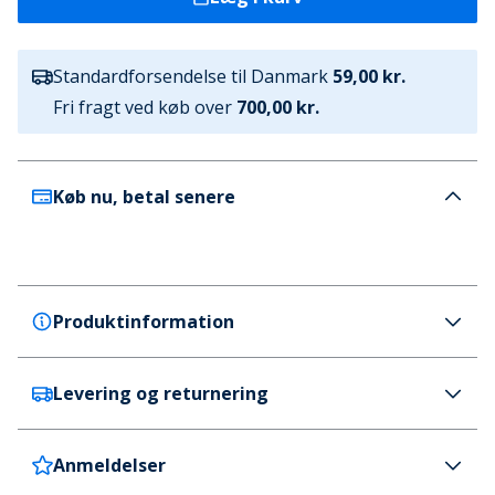
Standardforsendelse til Danmark
59,00 kr.
Fri fragt ved køb over
700,00 kr.
Køb nu, betal senere
Produktinformation
Levering og returnering
JACK & JONES
JACK & JONES Dre pak Theo T-shirts til Drenge
Multi
Anmeldelser
Danmark
59 kr. (700 kr.+ GRATIS)
Farve