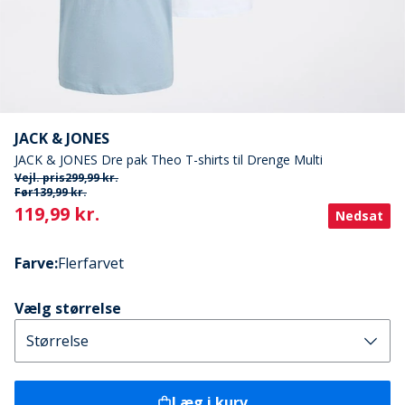
JACK & JONES
JACK & JONES Dre pak Theo T-shirts til Drenge Multi
Vejl. pris
299,99 kr.
Før
139,99 kr.
Current
119,99 kr.
Nedsat
Farve
:
Flerfarvet
Vælg størrelse
Læg i kurv