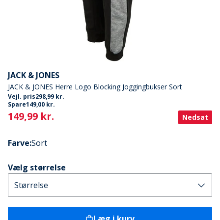
JACK & JONES
JACK & JONES Herre Logo Blocking Joggingbukser Sort
Vejl. pris
298,99 kr.
Spare
149,00 kr.
Current
149,99 kr.
Nedsat
Farve
:
Sort
Vælg størrelse
Læg i kurv