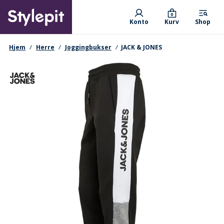
Skip
Primary departments
to
0
Konto
Kurv
Shop
main
content
navigationssti
Hjem
Herre
Joggingbukser
JACK & JONES