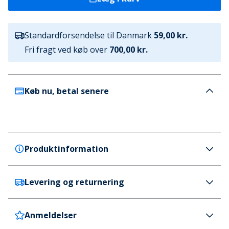
Standardforsendelse til Danmark
59,00 kr.
Fri fragt ved køb over
700,00 kr.
Køb nu, betal senere
Produktinformation
Levering og returnering
JACK & JONES
JACK & JONES Herre Logo Blocking Joggingbukser
Sort
Anmeldelser
Danmark
59 kr. (700 kr.+ GRATIS)
Farve