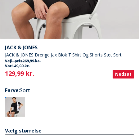
JACK & JONES
JACK & JONES Drenge Jax Blok T Shirt Og Shorts Sæt Sort
Vejl. pris
269,99 kr.
Var
149,99 kr.
Current
129,99 kr.
Nedsat
Farve
:
Sort
Vælg størrelse