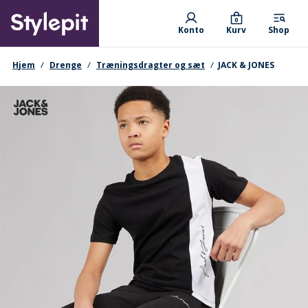
Skip
Primary departments
to
0
Konto
Kurv
Shop
main
content
navigationssti
Hjem
Drenge
Træningsdragter og sæt
JACK & JONES