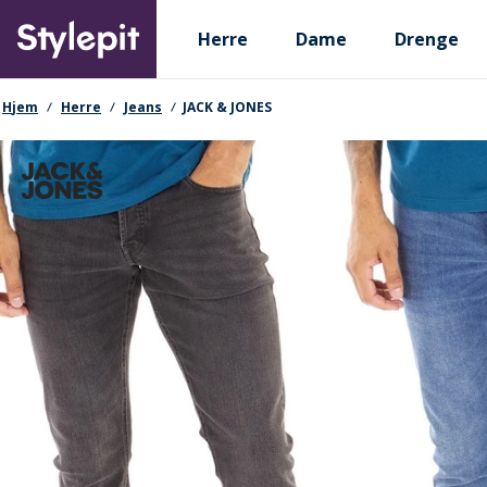
Skip
Primary departments
to
Herre
Dame
Drenge
main
content
navigationssti
Hjem
Herre
Jeans
JACK & JONES