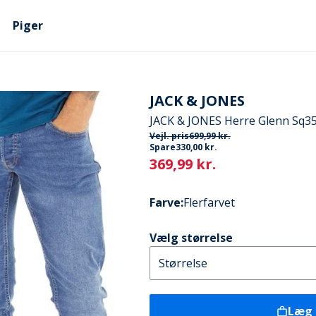
Piger
JACK & JONES
JACK & JONES Herre Glenn Sq35
Vejl. pris
699,99 kr.
Spare
330,00 kr.
Current
369,99 kr.
Farve
:
Flerfarvet
Vælg størrelse
Læg 