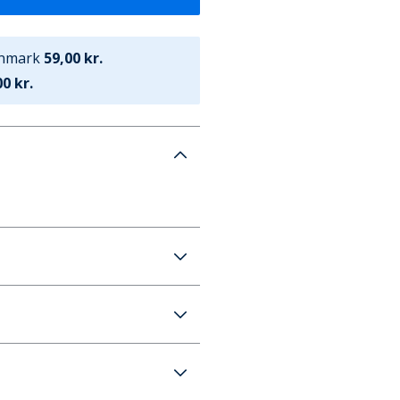
anmark
59,00 kr.
0 kr.
q354/327 To-pak Jeans
59 kr. (700 kr.+ GRATIS)