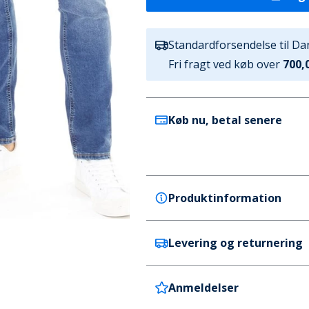
Standardforsendelse til D
Fri fragt ved køb over
700,0
Køb nu, betal senere
Produktinformation
Levering og returnering
JACK & JONES
JACK & JONES Herre Glenn S
Blå/Sort
Anmeldelser
Danmark
Farve
Levering tager 4-5 hverdage