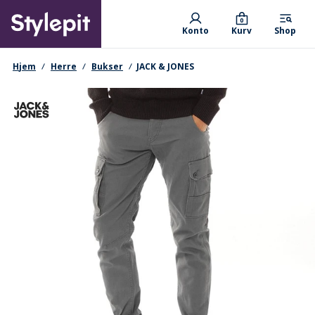
Skip
Primary departments
to
0
Konto
Kurv
Shop
main
content
navigationssti
Hjem
Herre
Bukser
JACK & JONES