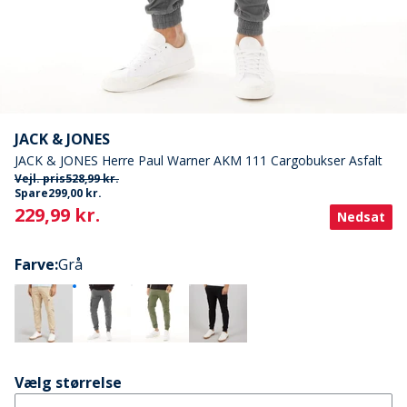
JACK & JONES
JACK & JONES Herre Paul Warner AKM 111 Cargobukser Asfalt
Vejl. pris
528,99 kr.
Spare
299,00 kr.
Current
229,99 kr.
Nedsat
Farve
:
Grå
Vælg størrelse