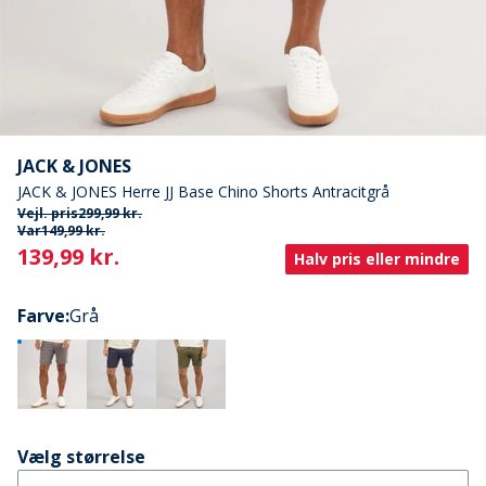
JACK & JONES
JACK & JONES Herre JJ Base Chino Shorts Antracitgrå
Vejl. pris
299,99 kr.
Var
149,99 kr.
Current
139,99 kr.
Halv pris eller mindre
Farve
:
Grå
Vælg størrelse