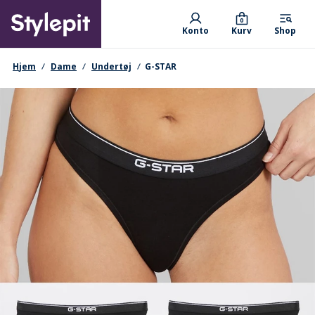
Skip
Primary departments
to
0
Konto
Kurv
Shop
main
content
navigationssti
Hjem
Dame
Undertøj
G-STAR