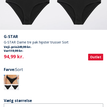
G-STAR
G-STAR Dame tre pak hipster trusser Sort
Vejl. pris
249,99 kr.
Var
119,99 kr.
Current
94,99 kr.
Outlet
Farve
:
Sort
Vælg størrelse