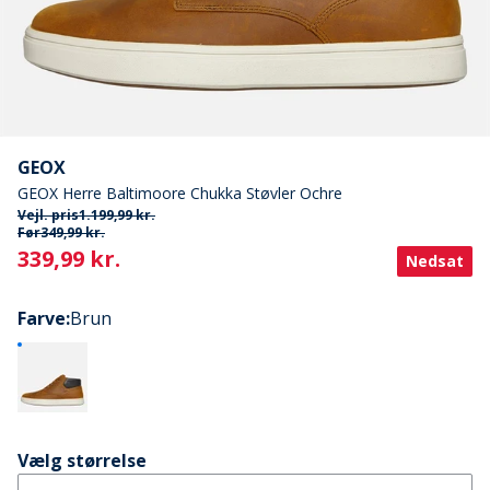
GEOX
GEOX Herre Baltimoore Chukka Støvler Ochre
Vejl. pris
1.199,99 kr.
Før
349,99 kr.
Current
339,99 kr.
Nedsat
Farve
:
Brun
Vælg størrelse