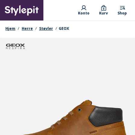
Skip
Primary departments
to
0
Konto
Kurv
Shop
main
content
navigationssti
Hjem
Herre
Støvler
GEOX