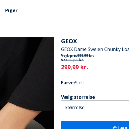
Piger
GEOX
GEOX Dame Swelen Chunky Loa
Vejl. pris
999,99 kr.
Var
369,99 kr.
Current
299,99 kr.
Farve
:
Sort
Vælg størrelse
Læg 