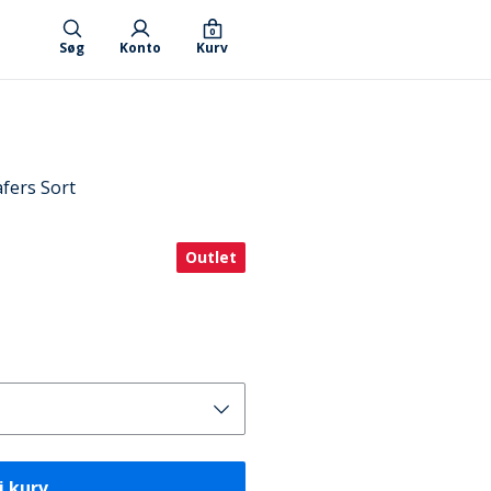
0
Søg
Konto
Kurv
fers Sort
Outlet
i kurv