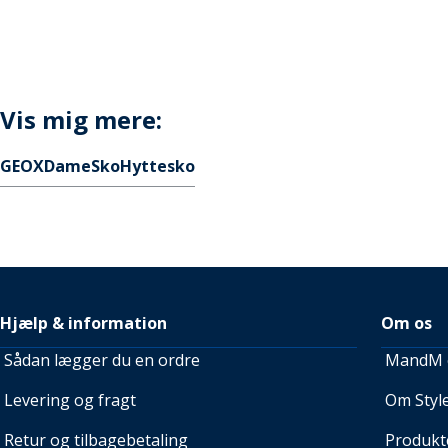
Vis mig mere:
GEOX
Dame
Sko
Hyttesko
Hjælp & information
Om os
Sådan lægger du en ordre
MandM e
Levering og fragt
Om Style
Retur og tilbagebetaling
Produkt