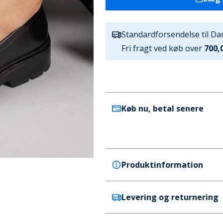
Standardforsendelse til D
Fri fragt ved køb over
700,0
Køb nu, betal senere
Produktinformation
Levering og returnering
GEOX
GEOX Dame Swelen Chunky Lo
Farve