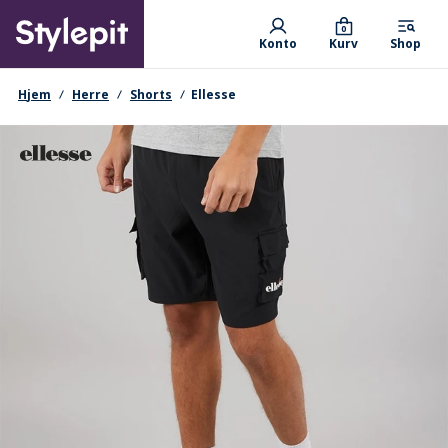
Skip
Primary departments
to
0
Konto
Kurv
Shop
main
content
navigationssti
Hjem
Herre
Shorts
Ellesse