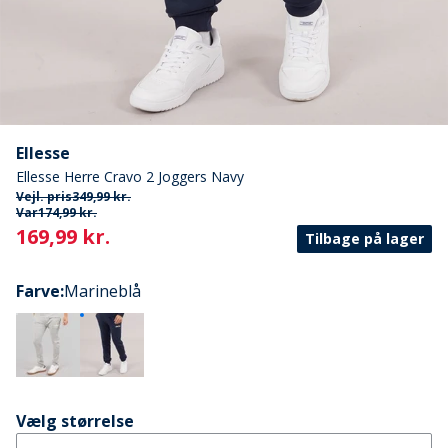
Ellesse
Ellesse Herre Cravo 2 Joggers Navy
Vejl. pris
349,99 kr.
Var
174,99 kr.
Current
169,99 kr.
Tilbage på lager
Farve
:
Marineblå
Vælg størrelse