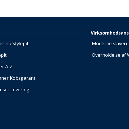
Virksomhedsans
r nu Stylepit
Moderne slaveri
pit
Overholdelse af 
er A-Z
nner Købsgaranti
set Levering