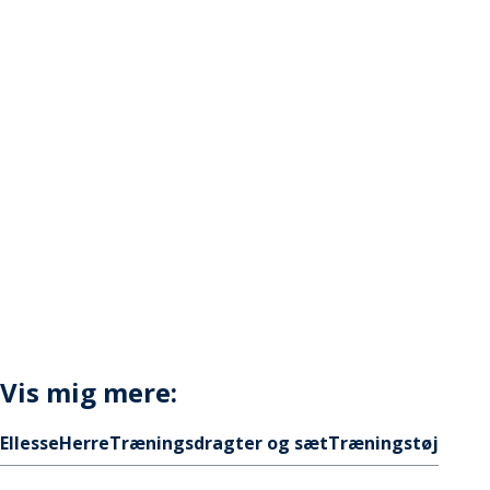
Vis mig mere:
Ellesse
Herre
Træningsdragter og sæt
Træningstøj