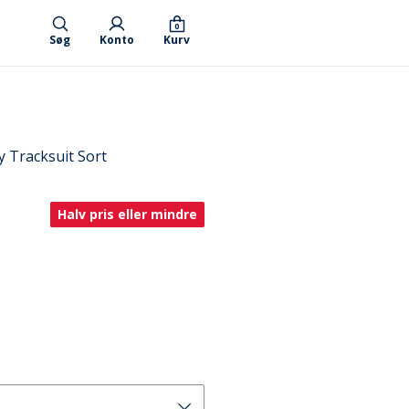
0
Søg
Konto
Kurv
y Tracksuit Sort
Halv pris eller mindre