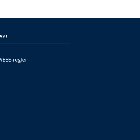
var
WEEE-regler