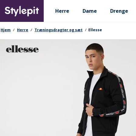
Skip
Primary departments
to
Herre
Dame
Drenge
main
content
navigationssti
Hjem
Herre
Træningsdragter og sæt
Ellesse