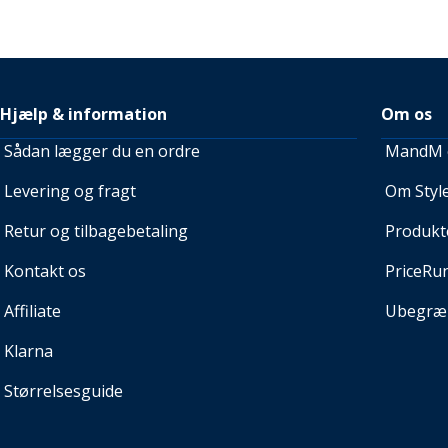
Hjælp & information
Om os
Sådan lægger du en ordre
MandM e
Levering og fragt
Om Style
Retur og tilbagebetaling
Produkt
Kontakt os
PriceRu
Affiliate
Ubegræn
Klarna
Størrelsesguide