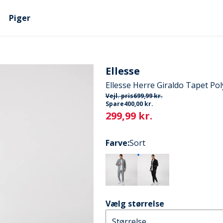
Piger
Ellesse
Ellesse Herre Giraldo Tapet Pol
Vejl. pris
699,99 kr.
Spare
400,00 kr.
Current
299,99 kr.
Farve
:
Sort
Vælg størrelse